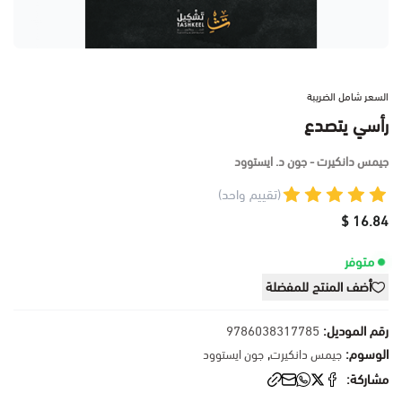
السعر شامل الضريبة
رأسي يتصدع
جيمس دانكيرت - جون د. ايستوود
(تقييم واحد)
16.84 $
متوفر
أضف المنتج للمفضلة
رقم الموديل:
9786038317785
الوسوم:
,
جيمس دانكيرت
جون ايستوود
مشاركة: